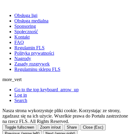
Obsługa ligi
Obsługa medialna
Sponsoring
Społeczność
Kontakt
FAQ
Regulamin FLS
Polityka prywatności
Nagrody
Zasady rozgrywek
Regulaminu sklepu FLS
more_vert
Go to the top
keyboard_arrow_up
Log in
Search
Nasza strona wykorzystuje pliki cookie. Korzystając ze strony,
zgadzasz się na ich użycie. Wszelkie prawa do Portalu zastrzeżone
na rzecz FLS. All Rights Reserved.
Toggle fullscreen
Zoom in/out
Share
Close (Esc)
Previous (arrow left)
Next (arrow right)