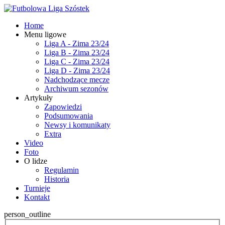
Home
Menu ligowe
Liga A - Zima 23/24
Liga B - Zima 23/24
Liga C - Zima 23/24
Liga D - Zima 23/24
Nadchodzące mecze
Archiwum sezonów
Artykuły
Zapowiedzi
Podsumowania
Newsy i komunikaty
Extra
Video
Foto
O lidze
Regulamin
Historia
Turnieje
Kontakt
person_outline