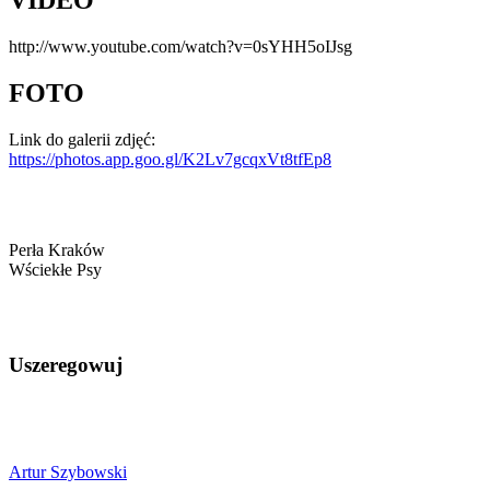
http://www.youtube.com/watch?v=0sYHH5oIJsg
FOTO
Link do galerii zdjęć:
https://photos.app.goo.gl/K2Lv7gcqxVt8tfEp8
Perła Kraków
Wściekłe Psy
Uszeregowuj
Artur Szybowski