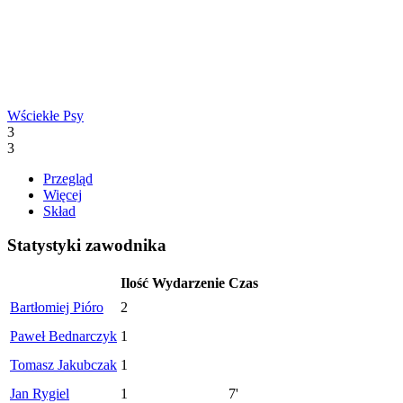
Wściekłe Psy
3
3
Przegląd
Więcej
Skład
Statystyki zawodnika
Ilość
Wydarzenie
Czas
Bartłomiej Pióro
2
Paweł Bednarczyk
1
Tomasz Jakubczak
1
Jan Rygiel
1
7'