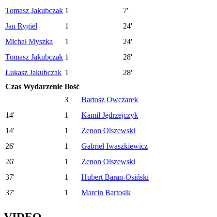
Tomasz Jakubczak
1
7'
Jan Rygiel
1
24'
Michał Myszka
1
24'
Tomasz Jakubczak
1
28'
Łukasz Jakubczak
1
28'
Czas
Wydarzenie
Ilość
3
Bartosz Owczarek
14'
1
Kamil Jędrzejczyk
14'
1
Zenon Olszewski
26'
1
Gabriel Iwaszkiewicz
26'
1
Zenon Olszewski
37'
1
Hubert Baran-Osiński
37'
1
Marcin Bartosik
VIDEO