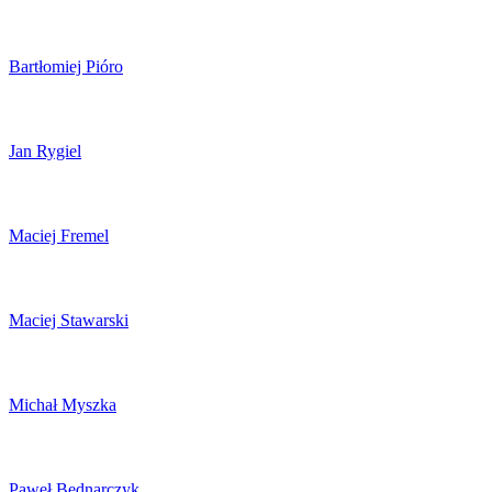
Bartłomiej Pióro
Jan Rygiel
Maciej Fremel
Maciej Stawarski
Michał Myszka
Paweł Bednarczyk