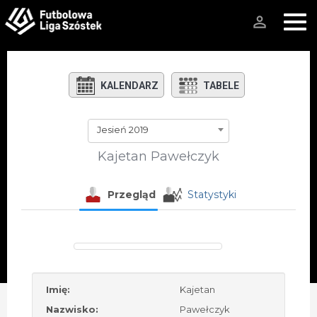
person_outline
KALENDARZ
TABELE
Jesień 2019
Kajetan Pawełczyk
Przegląd
Statystyki
Imię:
Kajetan
Nazwisko:
Pawełczyk