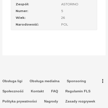
Zespół:
ASTORINO
Numer:
5
Wiek:
26
Narodowość:
POL
keyboard_arrow_up
Go to the top
Log in
more_vert
Obsługa ligi
Obsługa medialna
Sponsoring
Search
Społeczność
Kontakt
FAQ
Regulamin FLS
Polityka prywatności
Nagrody
Zasady rozgrywek