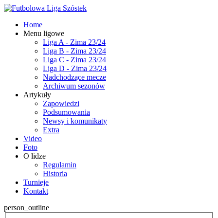
Home
Menu ligowe
Liga A - Zima 23/24
Liga B - Zima 23/24
Liga C - Zima 23/24
Liga D - Zima 23/24
Nadchodzące mecze
Archiwum sezonów
Artykuły
Zapowiedzi
Podsumowania
Newsy i komunikaty
Extra
Video
Foto
O lidze
Regulamin
Historia
Turnieje
Kontakt
person_outline