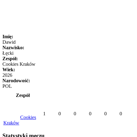
Imię:
Dawid
Nazwisko:
Łęcki
Zespół:
Cookies Kraków
Wiek:
2026
Narodowość:
POL
Zespół
1
0
0
0
0
0
Cookies
Kraków
Statystyki meczu